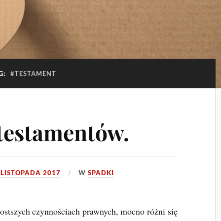
G:
#TESTAMENT
 testamentów.
 LISTOPADA 2017
W
SPADKI
ostszych czynnościach prawnych, mocno różni się