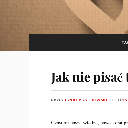
TA
Jak nie pisać
PRZEZ
IGNACY ŻYTKOWSKI
O
16
Czasami nasza wiedza, nawet o najpr